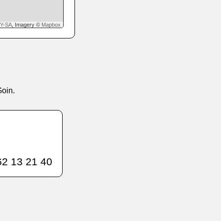
Y-SA
, Imagery ©
Mapbox
Goin.
2 13 21 40