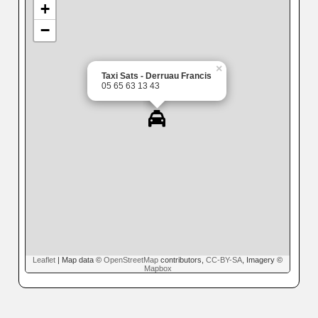
+
−
×
Taxi Sats - Derruau Francis
05 65 63 13 43
Leaflet
| Map data ©
OpenStreetMap
contributors,
CC-BY-SA
, Imagery ©
Mapbox