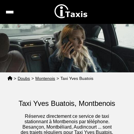
Recherche
Calcul de tarif
Taxis conventionnés
Espace pro
>
Doubs
>
Montenois
>
Taxi Yves Buatois
Taxi Yves Buatois, Montbenois
Réservez directement ce service de taxi
stationnant à Montbenois par téléphone.
Besançon, Montbéliard, Audincourt ... sont
des trajets réguliers pour Taxi Yves Buatois.