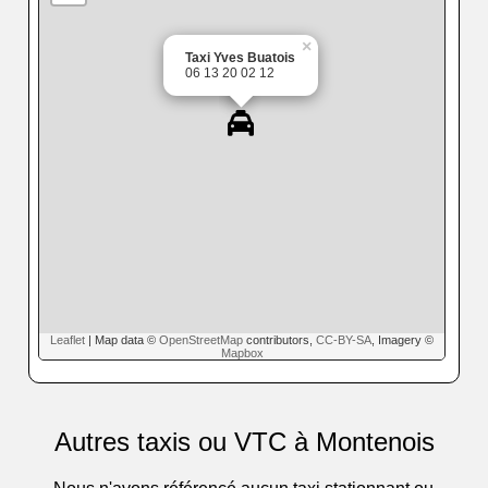
×
Taxi Yves Buatois
06 13 20 02 12
Leaflet
| Map data ©
OpenStreetMap
contributors,
CC-BY-SA
, Imagery ©
Mapbox
Autres taxis ou VTC à Montenois