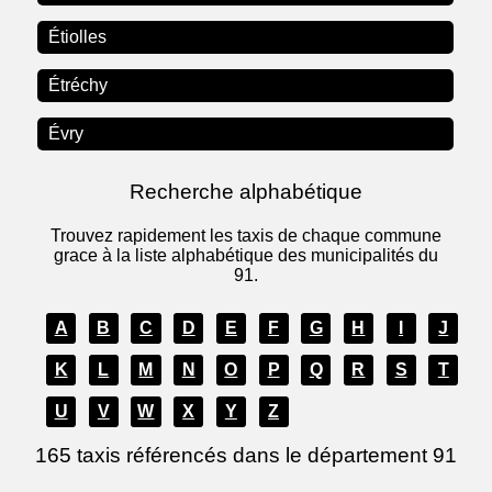
Étiolles
Étréchy
Évry
Recherche alphabétique
Trouvez rapidement les taxis de chaque commune
grace à la liste alphabétique des municipalités du
91.
A
B
C
D
E
F
G
H
I
J
K
L
M
N
O
P
Q
R
S
T
U
V
W
X
Y
Z
165 taxis référencés dans le département 91