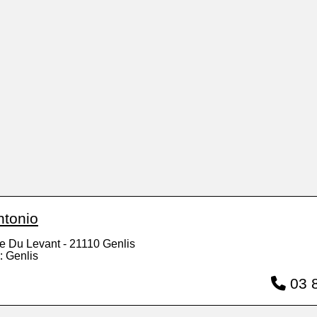
ntonio
e Du Levant - 21110 Genlis
: Genlis
03 8