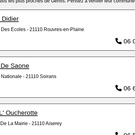
 taxis les plus proches de Genlis. Pensez à vérifier leur commun
 Didier
 Des Ecoles - 21110 Rouvres-en-Plaine
06 0
l De Saone
 Nationale - 21110 Soirans
06 6
L' Oucherotte
De La Mairie - 21110 Aiserey