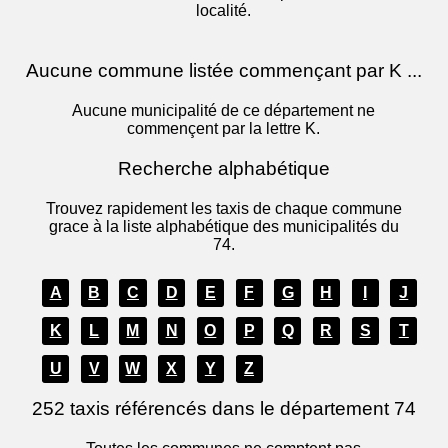
localité.
Aucune commune listée commençant par K ...
Aucune municipalité de ce département ne
commençent par la lettre K.
Recherche alphabétique
Trouvez rapidement les taxis de chaque commune
grace à la liste alphabétique des municipalités du
74.
A
B
C
D
E
F
G
H
I
J
K
L
M
N
O
P
Q
R
S
T
U
V
W
X
Y
Z
252 taxis référencés dans le département 74