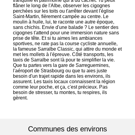
tranquille et patrimoine qui a du cachet. Tu peux
flâner le long de l'Albe, observer les cigognes
perchées sur les toits ou t'arrêter devant l'église
Saint-Martin, fièrement campée au centre. Le
moulin à huile, lui, te raconte une autre époque,
sans chichis. Envie d'une balade ? Le sentier des
cigognes t'attend pour une immersion nature sans
prise de tête. Et si tu aimes les ambiances
sportives, ne rate pas la course cycliste annuelle,
la fameuse Sarralbe Classic, qui attire du monde et
met les mollets à l'épreuve. Côté transports, les
taxis de Sarralbe sont là pour te simplifier la vie.
Que tu partes vers la gare de Sarreguemines,
l'aéroport de Strasbourg ou que tu aies juste
besoin d'un trajet rapide dans les environs, ils
assurent. Les taxis locaux connaissent la région
comme leur poche, et ça, c'est précieux. Pas
besoin de stresser, tu montes, tu respires, ils
gèrent.
Communes des environs