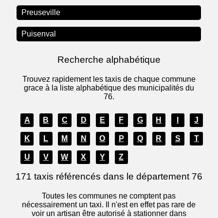
Preuseville
Puisenval
Recherche alphabétique
Trouvez rapidement les taxis de chaque commune
grace à la liste alphabétique des municipalités du
76.
A
B
C
D
E
F
G
H
I
J
K
L
M
N
O
P
Q
R
S
T
U
V
W
X
Y
Z
171 taxis référencés dans le département 76
Toutes les communes ne comptent pas
nécessairement un taxi. Il n'est en effet pas rare de
voir un artisan être autorisé à stationner dans