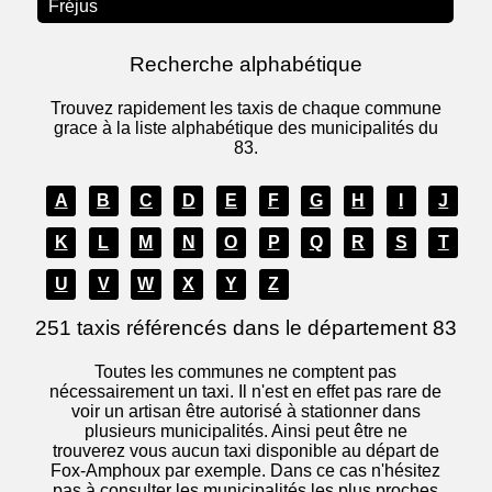
Fréjus
Recherche alphabétique
Trouvez rapidement les taxis de chaque commune
grace à la liste alphabétique des municipalités du
83.
A
B
C
D
E
F
G
H
I
J
K
L
M
N
O
P
Q
R
S
T
U
V
W
X
Y
Z
251 taxis référencés dans le département 83
Toutes les communes ne comptent pas
nécessairement un taxi. Il n'est en effet pas rare de
voir un artisan être autorisé à stationner dans
plusieurs municipalités. Ainsi peut être ne
trouverez vous aucun taxi disponible au départ de
Fox-Amphoux par exemple. Dans ce cas n'hésitez
pas à consulter les municipalités les plus proches