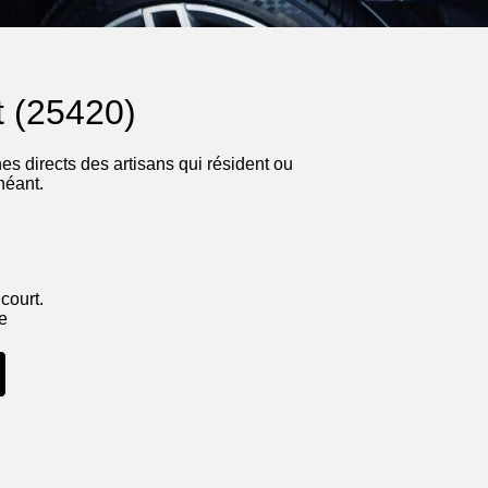
t (25420)
s directs des artisans qui résident ou
héant.
court.
ne