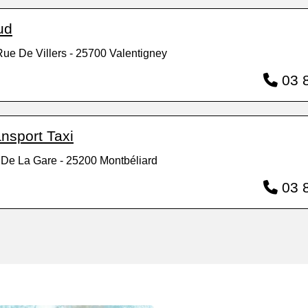
ud
ue De Villers - 25700 Valentigney
03 8
ansport Taxi
 De La Gare - 25200 Montbéliard
03 8