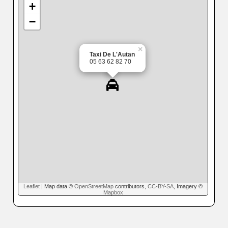
+
−
×
Taxi De L'Autan
05 63 62 82 70
Leaflet
| Map data ©
OpenStreetMap
contributors,
CC-BY-SA
, Imagery ©
Mapbox